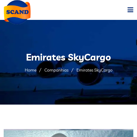
Home
Sobre
Emirates SkyCargo
Serviços
Home
Companhias
Emirates SkyCargo
Companhias
Fale Conosco